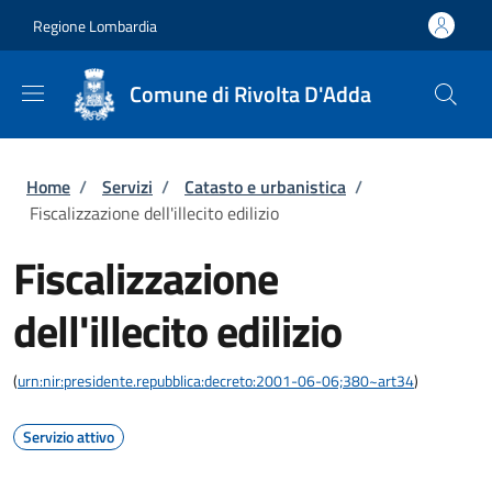
Salta al contenuto principale
Skip to footer content
Regione Lombardia
Comune di Rivolta D'Adda
Briciole di pane
Home
/
Servizi
/
Catasto e urbanistica
/
Fiscalizzazione dell'illecito edilizio
Fiscalizzazione
dell'illecito edilizio
(
urn:nir:presidente.repubblica:decreto:2001-06-06;380~art34
)
Servizio attivo