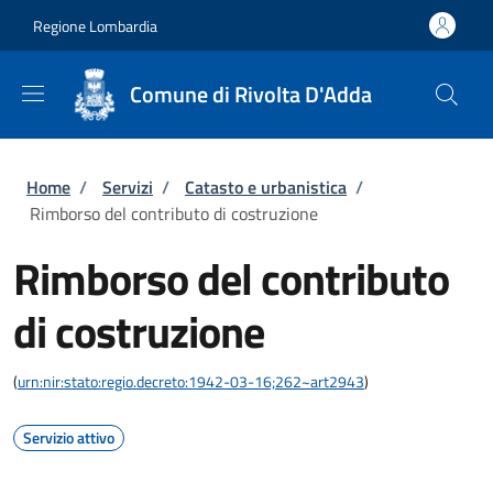
Salta al contenuto principale
Skip to footer content
Regione Lombardia
Comune di Rivolta D'Adda
Briciole di pane
Home
/
Servizi
/
Catasto e urbanistica
/
Rimborso del contributo di costruzione
Rimborso del contributo
di costruzione
(
urn:nir:stato:regio.decreto:1942-03-16;262~art2943
)
Servizio attivo