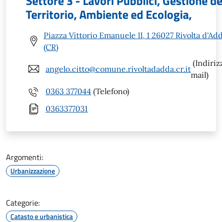
Settore 3 - Lavori Pubblici, Gestione de
Territorio, Ambiente ed Ecologia,
Piazza Vittorio Emanuele II, 1 26027 Rivolta d'Ad
(CR)
(Indiriz
angelo.citto@comune.rivoltadadda.cr.it
mail)
0363 377044
(Telefono)
0363377031
Argomenti:
Urbanizzazione
Categorie:
Catasto e urbanistica