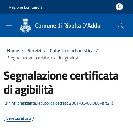
Salta al contenuto principale
Skip to footer content
Regione Lombardia
Comune di Rivolta D'Adda
Briciole di pane
Home
/
Servizi
/
Catasto e urbanistica
/
Segnalazione certificata di agibilità
Segnalazione certificata
di agibilità
(
urn:nir:presidente.repubblica:decreto:2001-06-06;380~art24
)
Servizio attivo