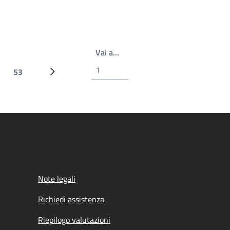
Write the page number you wan
Vai a…
53
Ultima pagina
Prossima pagina
Note legali
Richiedi assistenza
Riepilogo valutazioni