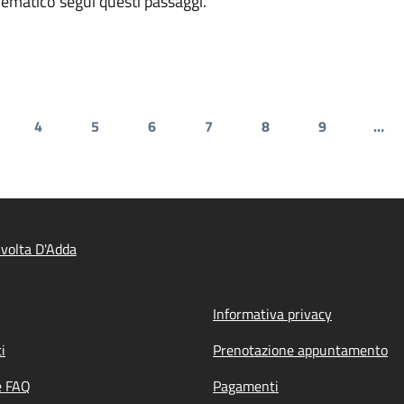
elematico segui questi passaggi.
4
5
6
7
8
9
…
gina
Pagina
Pagina
Pagina
Pagina
Pagina
Pagina
volta D'Adda
Informativa privacy
i
Prenotazione appuntamento
e FAQ
Pagamenti