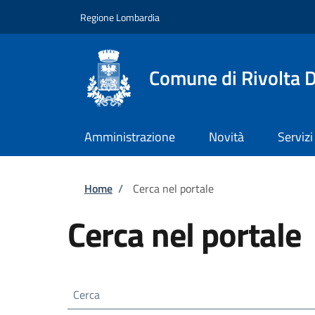
Salta al contenuto principale
Skip to footer content
Regione Lombardia
Comune di Rivolta 
Amministrazione
Novità
Servizi
Briciole di pane
Home
/
Cerca nel portale
Cerca nel portale
Cerca