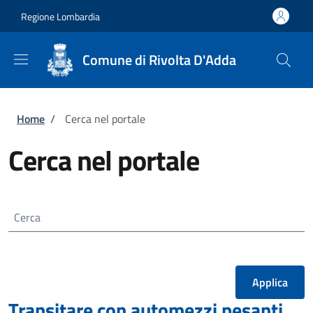
Salta al contenuto principale
Skip to footer content
Regione Lombardia
Comune di Rivolta D'Adda
Briciole di pane
Home
/
Cerca nel portale
Cerca nel portale
Cerca
Transitare con automezzi pesanti