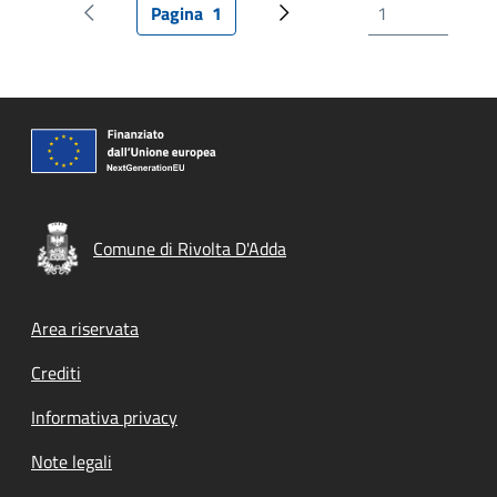
Pagina
1
Pagina precedente
Pagina attuale
Prossima pagina
Comune di Rivolta D'Adda
Footer menu
Area riservata
Crediti
Informativa privacy
Note legali