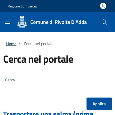
Salta al contenuto principale
Skip to footer content
Regione Lombardia
Comune di Rivolta D'Adda
Briciole di pane
Home
/
Cerca nel portale
Cerca nel portale
Cerca
Trasportare una salma (prima