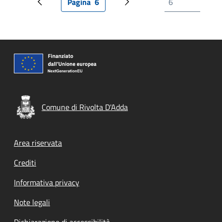
Pagina
6
Pagina precedente
Pagina attuale
Prossima pagina
Comune di Rivolta D'Adda
Footer menu
Area riservata
Crediti
Informativa privacy
Note legali