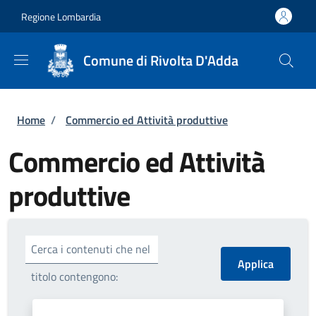
Salta al contenuto principale
Skip to footer content
Regione Lombardia
Comune di Rivolta D'Adda
Briciole di pane
Home
/
Commercio ed Attività produttive
Commercio ed Attività
produttive
Cerca i contenuti che nel
titolo contengono: