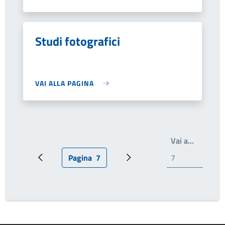
Studi fotografici
VAI ALLA PAGINA
Write th
Vai a…
Pagina
7
Pagina precedente
Pagina attuale
Prossima pagina