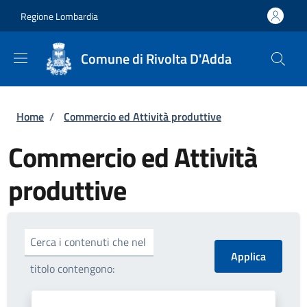
Salta al contenuto principale
Skip to footer content
Regione Lombardia
Comune di Rivolta D'Adda
Briciole di pane
Home
/
Commercio ed Attività produttive
Commercio ed Attività
produttive
Cerca i contenuti che nel
titolo contengono: