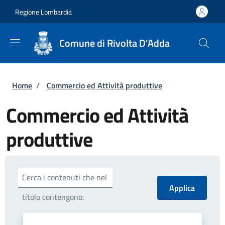
Salta al contenuto principale
Skip to footer content
Regione Lombardia
Comune di Rivolta D'Adda
Briciole di pane
Home
/
Commercio ed Attività produttive
Commercio ed Attività
produttive
Cerca i contenuti che nel
titolo contengono: